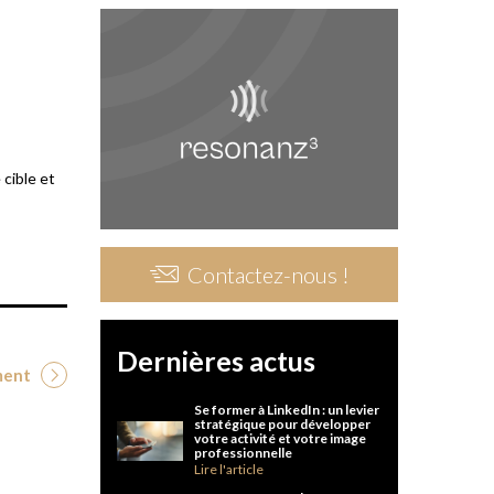
 cible et
Contactez-nous !
Dernières actus
ment
Se former à LinkedIn : un levier
stratégique pour développer
votre activité et votre image
professionnelle
Lire l'article