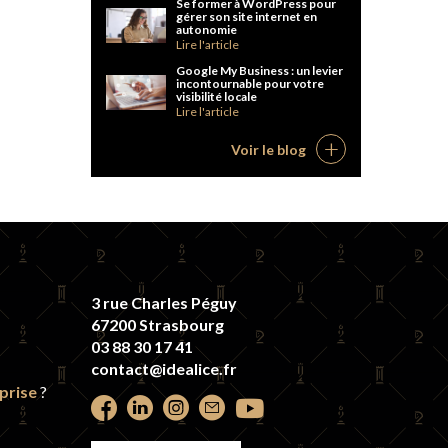
Se former à WordPress pour
gérer son site internet en
autonomie
Lire l'article
Google My Business : un levier
incontournable pour votre
visibilité locale
Lire l'article
Voir le blog
3 rue Charles Péguy
67200 Strasbourg
03 88 30 17 41
contact@idealice.fr
prise
?
Retrouvez
Retrouvez
Retrouvez
Contactez-
Retrouvez