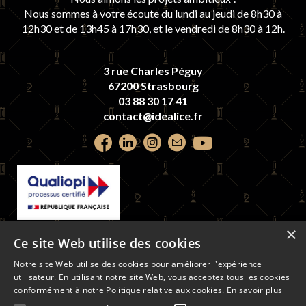
Nous sommes à votre écoute du lundi au jeudi de 8h30 à
12h30 et de 13h45 à 17h30, et le vendredi de 8h30 à 12h.
3 rue Charles Péguy
67200 Strasbourg
03 88 30 17 41
contact@idealice.fr
Retrouvez
Retrouvez
Retrouvez
Contactez-
Retrouvez
nous
nous
nous
nous
nous
sur
sur
sur
par
sur
×
La certification qualité a été délivrée au
Faceook
LinkedIn
Instagram
email
youtube
Ce site Web utilise des cookies
titre de la catégorie d'action suivante :
ACTIONS DE FORMATION
Notre site Web utilise des cookies pour améliorer l'expérience
utilisateur. En utilisant notre site Web, vous acceptez tous les cookies
conformément à notre Politique relative aux cookies.
En savoir plus
LIVRET D'ACCUEIL