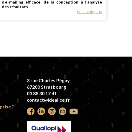
d’e-mailing efficace, de la conception à l’analyse
des résultats.
En savoir plus
3 rue Charles Péguy
67200 Strasbourg
03 88 30 17 41
contact@idealice.fr
prise
?
Retrouvez
Retrouvez
Retrouvez
Contactez-
Retrouvez
nous
nous
nous
nous
nous