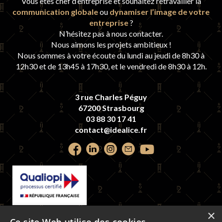
Vous êtes chef d’entreprise et souhaitez retravailler la
communication globale
ou
dynamiser l’image de votre
entreprise
?
N’hésitez pas à nous contacter.
Nous aimons les projets ambitieux !
Nous sommes à votre écoute du lundi au jeudi de 8h30 à
12h30 et de 13h45 à 17h30, et le vendredi de 8h30 à 12h.
3 rue Charles Péguy
67200 Strasbourg
03 88 30 17 41
contact@idealice.fr
Retrouvez
Retrouvez
Retrouvez
Contactez-
Retrouvez
nous
nous
nous
nous
nous
sur
sur
sur
par
sur
×
La certification qualité a été délivrée au
Faceook
LinkedIn
Instagram
email
youtube
titre de la catégorie d'action suivante :