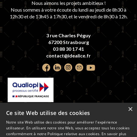
Nous aimons les projets ambitieux !
Nous sommes à votre écoute du lundi au jeudi de 8h30 à
12h30 et de 13h45 à 17h30, et le vendredi de 8h30 à 12h.
3 rue Charles Péguy
67200 Strasbourg
03 88 30 17 41
contact@idealice.fr
Retrouvez
Retrouvez
Retrouvez
Contactez-
Retrouvez
nous
nous
nous
nous
nous
sur
sur
sur
par
sur
×
La certification qualité a été délivrée au
Faceook
LinkedIn
Instagram
email
youtube
Ce site Web utilise des cookies
titre de la catégorie d'action suivante :
ACTIONS DE FORMATION
Notre site Web utilise des cookies pour améliorer l'expérience
utilisateur. En utilisant notre site Web, vous acceptez tous les cookies
conformément à notre Politique relative aux cookies.
En savoir plus
LIVRET D'ACCUEIL