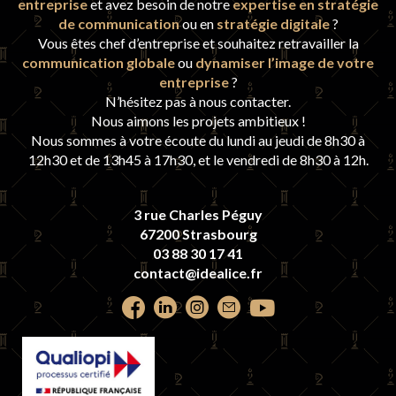
entreprise
et avez besoin de notre
expertise en stratégie
de communication
ou en
stratégie digitale
?
Vous êtes chef d’entreprise et souhaitez retravailler la
communication globale
ou
dynamiser l’image de votre
entreprise
?
N’hésitez pas à nous contacter.
Nous aimons les projets ambitieux !
Nous sommes à votre écoute du lundi au jeudi de 8h30 à
12h30 et de 13h45 à 17h30, et le vendredi de 8h30 à 12h.
3 rue Charles Péguy
67200 Strasbourg
03 88 30 17 41
contact@idealice.fr
Retrouvez
Retrouvez
Retrouvez
Contactez-
Retrouvez
nous
nous
nous
nous
nous