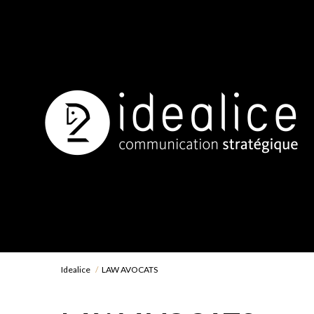
Idealice
LAW AVOCATS