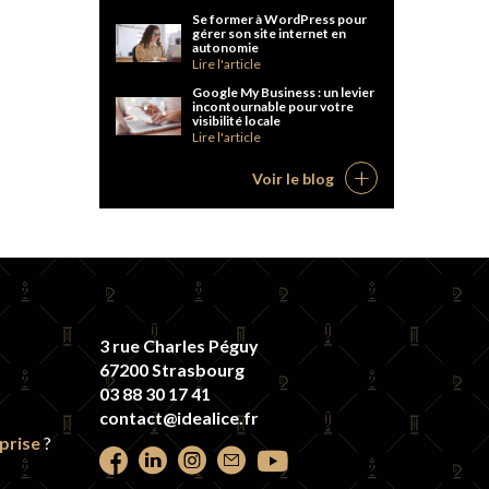
Se former à WordPress pour
gérer son site internet en
autonomie
Lire l'article
Google My Business : un levier
incontournable pour votre
visibilité locale
Lire l'article
Voir le blog
3 rue Charles Péguy
67200 Strasbourg
03 88 30 17 41
contact@idealice.fr
prise
?
Retrouvez
Retrouvez
Retrouvez
Contactez-
Retrouvez