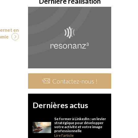
Dernière réalisation
ternet en
omie
Contactez-nous !
Dernières actus
Se former à LinkedIn : un levier
stratégique pour développer
votre activité et votre image
professionnelle
Lire l'article