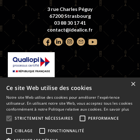
3 rue Charles Péguy
67200 Strasbourg
03 88 30 17 41
contact@idealice.fr
Retrouvez
Retrouvez
Retrouvez
Contactez-
Retrouvez
nous
nous
nous
nous
nous
sur
sur
sur
par
sur
×
La certification qualité a été délivrée au
Faceook
LinkedIn
Instagram
email
youtube
Ce site Web utilise des cookies
titre de la catégorie d'action suivante :
ACTIONS DE FORMATION
Notre site Web utilise des cookies pour améliorer l'expérience
utilisateur. En utilisant notre site Web, vous acceptez tous les cookies
conformément à notre Politique relative aux cookies.
En savoir plus
LIVRET D'ACCUEIL
STRICTEMENT NÉCESSAIRES
PERFORMANCE
RÉGLEMENT INTÉRIEUR
CERTIFICAT QUALIOPI
CIBLAGE
FONCTIONNALITÉ
PARTENAIRES
MENTIONS LÉGALES